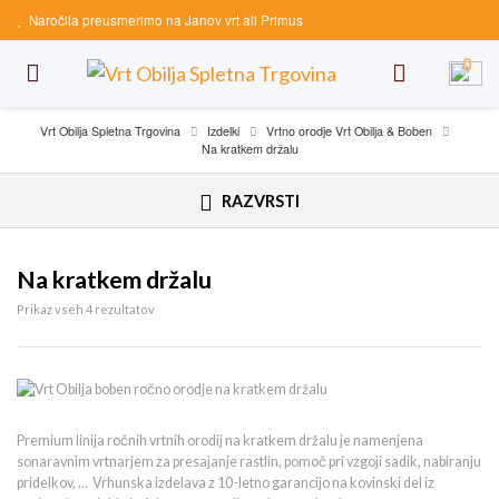
Naročila preusmerimo na Janov vrt ali Primus
0
Vrt Obilja Spletna Trgovina
Izdelki
Vrtno orodje Vrt Obilja & Boben
Na kratkem držalu
RAZVRSTI
Na kratkem držalu
Prikaz vseh 4 rezultatov
Premium linija ročnih vrtnih orodij na kratkem držalu je namenjena
sonaravnim vrtnarjem za presajanje rastlin, pomoč pri vzgoji sadik, nabiranju
pridelkov, … Vrhunska izdelava z 10-letno garancijo na kovinski del iz