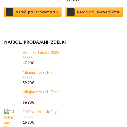
5.00
od 5
Naroči pri Janovem Vrtu
Naroči pri Janovem Vrtu
NAJBOLJ PRODAJANI IZDELKI
Vrtnarski koledar 2026
17,90
€
Ocenjeno
4.95
od 5
Nihajna motika HIT
59,90
€
Ocenjeno
5.00
od 5
Nihajna motika HIT Mini
56,90
€
Ocenjeno
4.94
od 5
EM Bokashi posip 2 kg
16,90
€
Ocenjeno