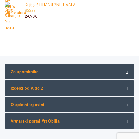
4.89
od 5
Knjiga ŠTIHANJE? NE, HVALA
24,90
€
Ocenjeno
5.00
od 5
Za uporabnika
Izdelki od A do Ž
O spletni trgovini
Vrtnarski portal Vrt Obilja