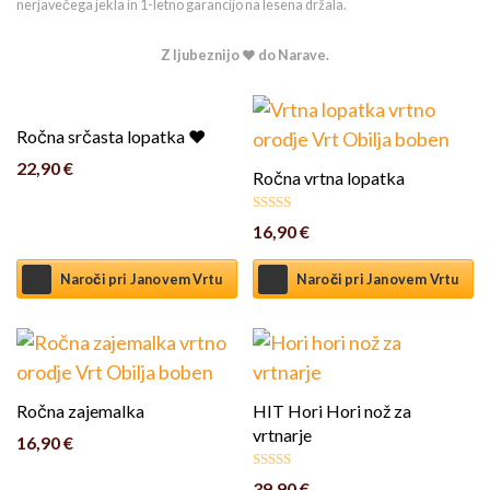
nerjavečega jekla in 1-letno garancijo na lesena držala.
Z ljubeznijo ❤️ do Narave.
Ročna srčasta lopatka ❤️
22,90
€
Ročna vrtna lopatka
16,90
€
Ocenjeno
5
od 5
Naroči pri Janovem Vrtu
Naroči pri Janovem Vrtu
Ročna zajemalka
HIT Hori Hori nož za
vrtnarje
16,90
€
39,90
€
Ocenjeno