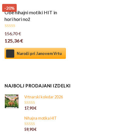
-20%
Obe nihajni motiki HIT in
hori hori nož
156,70
€
Ocenjeno
125,36
€
4.90
od 5
Naroči pri Janovem Vrtu
NAJBOLJ PRODAJANI IZDELKI
Vrtnarski koledar 2026
17,90
€
Ocenjeno
4.95
od 5
Nihajna motika HIT
59,90
€
Ocenjeno